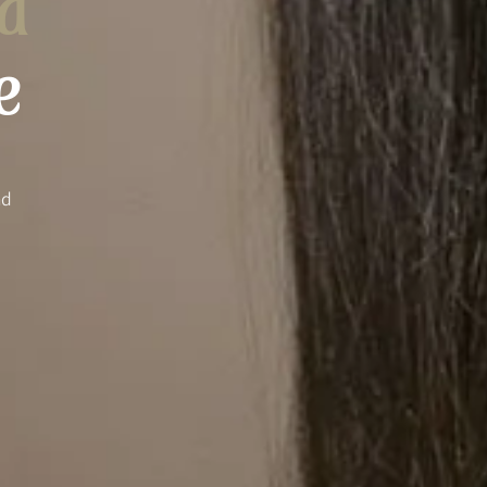
d
e
nd